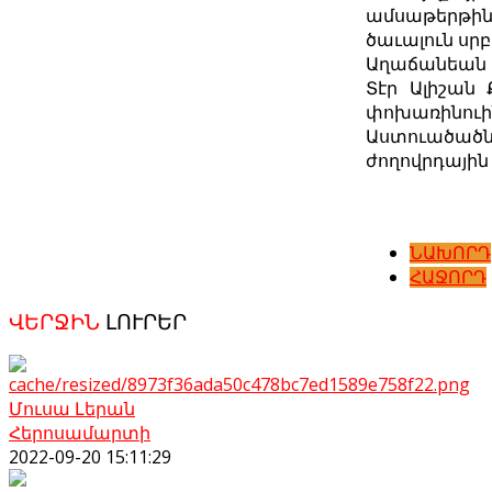
ամսաթերթին,
ծաւալուն սր
Աղաճանեան ս
Տէր Ալիշան 
փոխառինուի
Աստուածած
ժողովրդային
ՆԱԽՈՐԴ
ՀԱՋՈՐԴ
ՎԵՐՋԻՆ
ԼՈՒՐԵՐ
Մուսա Լերան
Հերոսամարտի
2022-09-20 15:11:29