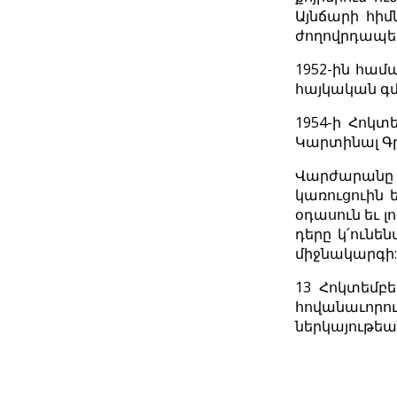
Այնճարի հիմ
ժողովրդապե
1952-ին համ
հայկական գմ
1954-ի Հոկտ
Կարտինալ Գր
Վարժարանը 
կառուցուին 
օդասուն եւ 
դերը կ՛ունե
միջնակարգի:
13 Հոկտեմբ
հովանաւորու
ներկայութեա