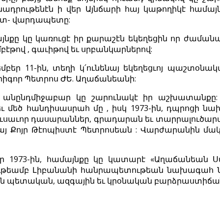
նադրութենէն ի վեր Այնճարի հայ կաթողիկէ համայնք
տ- վարդապետը:
այնքը կը կառուցէ իր քարաշէն եկեղեցին որ ժամա
բէթով , գաւիթով եւ սրբանկարներով:
եմբեր 11-ին, տեղի կ՛ունենայ եկեղեցւոյ պաշտօնակ
իգոր Պետրոս ԺԵ. Աղաճանեանի:
անընդմիջաբար կը շարունակէ իր աշխատանքը: 1
եւ մեծ հանդիսասրահ մը , իսկ 1973-ին, դպրոցի նա
լուսաւոր դասարաններ, գրադարան եւ տարրալուծարան
նայ Քոյր Թէոպիստէ Պետրոսեան : Վարժարանին մա
եր 1973-ին, համայնքը կը կատարէ «Աղաճանեան Ս
թեամբ Լիբանանի հանրապետութեան նախագահ Ն.Վ.
ն պետական, ազգային եւ կրօնական բարձրաստիճան