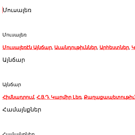
Մուսալեռ
Մուսալեռ
Մուսալեռէն Այնճար
,
Աւանդութիւններ
,
Արհեստներ
,
Կ
Այնճար
Այնճար
Հիմնադրում
,
Հ.Յ.Դ. Կարմիր Լեռ
,
Քաղաքապետութիւ
Համայնքներ
Համայնքներ