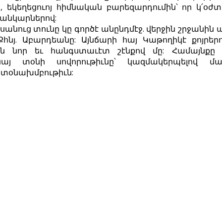
 եկեղեցուոյ հիմնական բարեզարդումին՝ որ կ՛օժտ
բանկարներով:
անուց տունը կը գործէ անընդմէջ. վերջին շրջանին
Քհնյ. Աբարդեանը: Այնճարի հայ Կաթողիկէ քոյր
ն նոր եւ հանգստաւէտ շէնքով մը: Համայնքը
նայ տօնի սովորութիւնը՝ կազմակերպելով 
 տօնախմբութիւն: