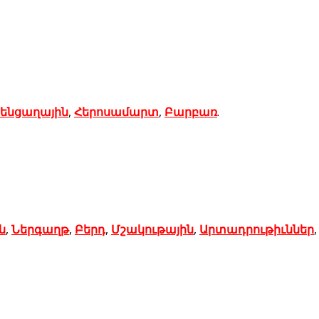
ենցաղային
,
Հերոսամարտ
,
Բարբառ
.
ն
,
Ներգաղթ
,
Բերդ
,
Մշակութային
,
Արտադրութիւններ