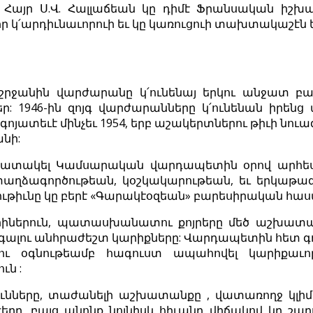
Հայր Ս.Վ. Հալլաճեան կը դիմէ Ֆրանսական իշխա
ր կ՛արդիւնաւորուի եւ կը կառուցուի տախտակաշէն ե
շրջանին վարժարանը կ՛ունենայ երկու անջատ բաժ
: 1946-ին զոյգ վարժարանները կ՛ունենան իրենց
 գոյատեւէ մինչեւ 1954, երբ աշակերտներու թիւի նո
նի:
իշատակել Կամսարական վարդապետին օրով արհ
աղձագործութեան, կօշկակարութեան, եւ երկաթագ
ւթիւնը կը բերէ «Գարակէօզեան» բարեսիրական հաս
իներուն, պատասխանատու քոյրերը մեծ աշխատա
ոգալու անհրաժեշտ կարիքները: Վարդապետին հետ գ
ու օգնութեամբ հագուստ ապահովել կարիքաւո
ւն :
ւնները, տաժանելի աշխատանքը , վատառողջ կլիմ
ւժերը, բայց անոնք նոյնիսկ հիւանդ վիճակով կը շա