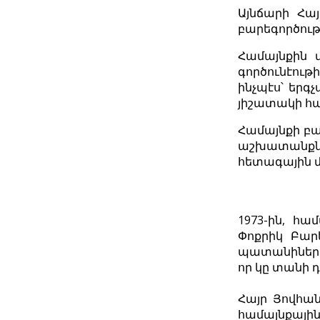
Այնճարի Հա
բարեգործութ
Համայնքին մ
գործունէու
ինչպէս՝ երգ
յիշատակի հան
Համայնքի բա
աշխատանքնե
հետագային մի
1973-ին, հա
Փոքրիկ Բարե
պատանիները:
որ կը տանի
Հայր Յովհան
համայնքայի