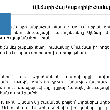
Այնճարի Հայ Կաթողիկէ Համայ
կէ համայնքը անբաժան մասն է Մուսա Լերան երեք
րուն հետ, մուսալեռցի կաթողիկէները Այնճար 
ուար պայմաններու տակ:
լէն մէկ շաբաթ յետոյ, համայնքը կ՛ունենայ իր հոգեւ
ր կը նուիրուի ժողովուրդի ծառայութեան:
ններուն մէջ, Աղաճանեան պատրիարքի նախա
մբ , 1940-ին, հիմը կը դրուի Այնճարի «Անարատ Յ
 որուն առաքելութիւնը կ'ըլլայ ծառայել մուսալե
ան ուսում ջամբել:
 1940-ին, Այնճար կը ժամանեն քոյրեր՝ Լորենցիա Ա
ի Աւետիսեան: 14 Հոկտեմբերին իր դռները կը 