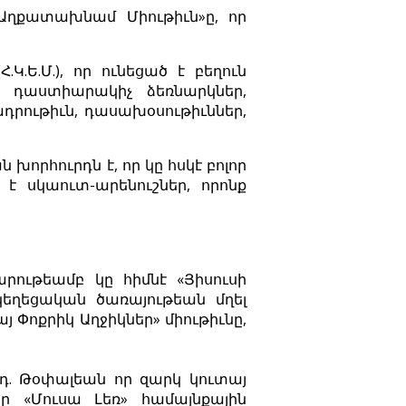
 Աղքատախնամ Միութիւն»ը, որ
Կ.Ե.Մ.), որ ունեցած է բեղուն
ր դաստիարակիչ ձեռնարկներ,
դրութիւն, դասախօսութիւններ,
որհուրդն է, որ կը հսկէ բոլոր
է սկաուտ-արենուշներ, որոնք
արութեամբ կը հիմնէ «Յիսուսի
եկեղեցական ծառայութեան մղել
 Փոքրիկ Աղջիկներ» միութիւնը,
րդ. Թօփալեան որ զարկ կուտայ
ը «Մուսա Լեռ» համայնքային