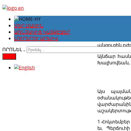
ՄԵՐ ՄԱՍԻՆ
Հայ Կաթողի
ԱՌՆՉԱԿԻՑ ԿԱՅՔԷՋԵՐ
գաղթականնե
ԼՈՒՐԵՐՈՒ ԱՐԽԻՎ
անցուցին դժ
ՈՐՈՆԵԼ …
Այնճար հասնե
FIND
Խալխովեան, ո
Այս պայմա
օժանակութեա
վարժարանին,
աշակերտութե
1 Հոկտեմբեր
եւ Պերճուհ