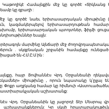
յ Կաթողիկէ Համայնքին մէջ կը գործէ «Տիկնանց
եամբ կը զբաղի :
էջ կը գործէ նաեւ երիտասարդական միութիւնը (Հ.
թիւն, կազմակերպելով երիտասարդութեան համա
չախումբ, երիտասարդական պտոյտներ, ֆիլմի ցուցա
դիսութիւններ եւայլն:
րձրագոյն մարմինը Այնճարի մէջ ժողովրդապետական խ
րուն . սկզբնական շրջանին համայնքը ունեցած 
ացած են Հ.Մ.Ը.Մ.ին :
մայնքը, հայր Յովհաննէս Վրդ. Օրջանեանի ղեկավ
կամներ» միութիւնը , որուն նպատակը կ՛ըլլայ 
 Փոքր աղջկանց համար կը հիմնուի «Աստուածածնայ
 դաստիարակչական աշխատանք:
նէս Վրդ. Օրջանեանին կը յաջորդէ Տէր Մեսրոպ վ
ն աշխատանքներուն: Կը սկսի հրատարակութիւն