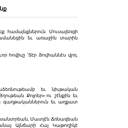
նք
 համայնքներուն: Մուսալեռցի
ժամանեցին եւ առաջին տարին
որ հովիւը ՝Տէր Յովհաննէս վրդ.
ձեռնութեամբ եւ նիւթական
ղութեան Քոյրեր»-ու շէնքին եւ
ռցի գաղթականներուն եւ աղքատ
ղեքսանտրեան, Մատլէն Ճռնազեան
բանայ Այնճարի Հայ Կաթողիկէ