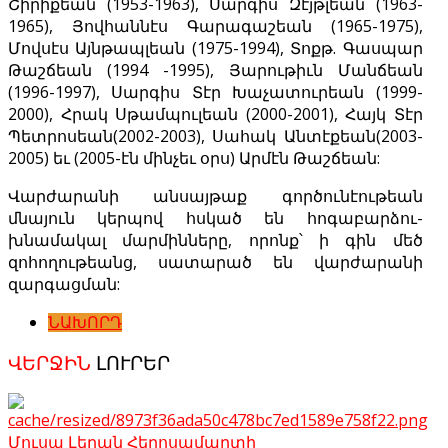
Շիրիքեան (1953-1963), Սարգիս Զէյթլեան (1963-
1965), Յովհաննէս Գարագաշեան (1965-1975),
Մովսէս Այնթապլեան (1975-1994), Տոքթ. Գասպար
Թաշճեան (1994 -1995), Յարութիւն Մանճեան
(1996-1997), Սարգիս Տէր Խաչատուրեան (1999-
2000), Հրակ Սթամպուլեան (2000-2001), Հայկ Տէր
Պետրոսեան(2002-2003), Սահակ Անտէքեան(2003-
2005) եւ (2005-էն մինչեւ օրս) Արմէն Թաշճեան:
Վարժարանի անսայթաք գործունէութեան
մնայուն կերպով հսկած են հոգաբարձու-
խնամակալ մարմինները, որոնք՝ ի գին մեծ
զոհողութեանց, սատարած են վարժարանի
զարգացման:
ՆԱԽՈՐԴ
ՎԵՐՋԻՆ
ԼՈՒՐԵՐ
Մուսա Լերան Հերոսամարտի