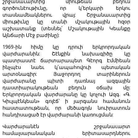
շրջանաւարտից միութեան բեղուն
գործունէութիւնը, որ կ՛երկարի երկու
տասնամեակներու վրայ: Շրջանաւարտից
միութիւնը կը տանի մշակութային հզօր
աշխատանք (տեսնել՝ Մշակութային Կեանքը
Այնճարի Մէջ բաժինը):
1969-ին հիմը կը դրուի երկրորդական
վարժարանին: Շէնքին նախագիծը կը
պատրաստէ ճարտարապետ Գէորգ Էմմիեան
ինչպէս նաեւ կ՛ապահովուի պետական
արտօնագիր: Յաջորդող տարիներուն
վարժարանը պիտի դառնայ ազգային
դաստիարակութեան բեղուն օճախ մը:
Երկրորդական վարժարանը կը կոչուի Ազգ. «Գ.
Կիւլպէնկեան» գոլէճ՝ ի յարգանս համանուն
հաստատութեան, որ մեծագոյն նուիրատուն
հանդիսացած էր վարժարանի կառուցման:
Վարժարանէն շրջանաւարտ
համալսարանական երիտասարդներու