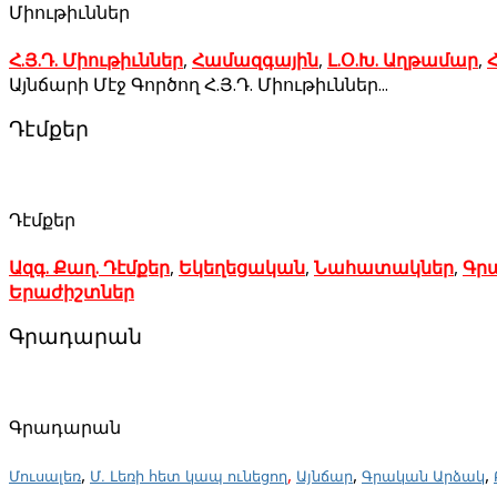
Միութիւններ
Հ.Յ.Դ. Միութիւններ
,
Համազգային
,
Լ.Օ.Խ. Աղթամար
,
Հ
Այնճարի Մէջ Գործող Հ.Յ.Դ. Միութիւններ...
Դէմքեր
Դէմքեր
Ազգ. Քաղ. Դէմքեր
,
Եկեղեցական
,
Նահատակներ
,
Գր
Երաժիշտներ
Գրադարան
Գրադարան
,
,
,
,
Մուսալեռ
Մ. Լեռի հետ կապ ունեցող
Այնճար
Գրական Արձակ