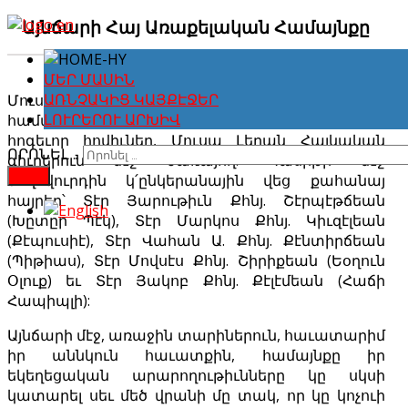
Այնճարի Հայ Առաքելական Համայնքը
ՄԵՐ ՄԱՍԻՆ
Մուսալեռցիք մեծաւ մասամբ Հայ Առաքելական
ԱՌՆՉԱԿԻՑ ԿԱՅՔԷՋԵՐ
համայնքի զաւակներ էին եւ ունէին մէկէ աւելի
ԼՈՒՐԵՐՈՒ ԱՐԽԻՎ
հոգեւոր հովիւներ, Մուսա Լերան Հայկական
ՈՐՈՆԵԼ …
գիւղերուն մէջ ծառայող: Պասիթի մէջ
FIND
ժողովուրդին կ՛ընկերանային վեց քահանայ
հայրեր՝ Տէր Յարութիւն Քհնյ. Շէրպէթճեան
(Խըտըր Պէկ), Տէր Մարկոս Քհնյ. Կիւզէլեան
(Քէպուսիէ), Տէր Վահան Ա. Քհնյ. Քէնտիրճեան
(Պիթիաս), Տէր Մովսէս Քհնյ. Շիրիքեան (Եօղուն
Օլուք) եւ Տէր Յակոբ Քհնյ. Քէլէմեան (Հաճի
Հապիպլի):
Այնճարի մէջ, առաջին տարիներուն, հաւատարիմ
իր աննկուն հաւատքին, համայնքը իր
եկեղեցական արարողութիւնները կը սկսի
կատարել սեւ մեծ վրանի մը տակ, որ կը կոչուի