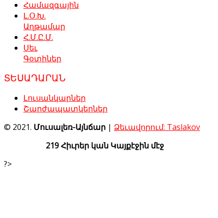
Համազգային
Լ.Օ.Խ.
Աղթամար
Հ.Մ.Ը.Մ.
Սեւ
Գօտիներ
ՏԵՍԱԴԱՐԱՆ
Լուսանկարներ
Շարժապատկերներ
© 2021.
Մուսալեռ-Այնճար
|
Ձեւավորում: Taslakov
219 Հիւրեր կան Կայքէջին մէջ
?>