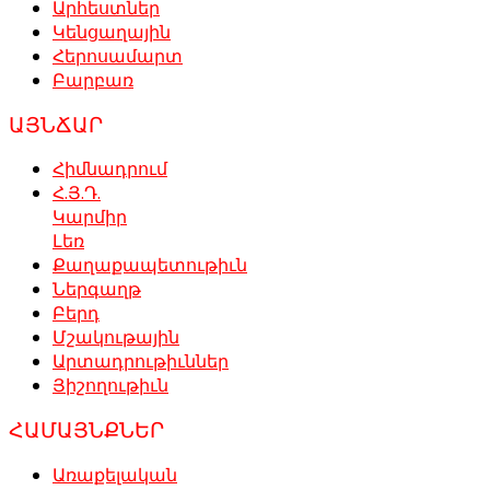
Արհեստներ
Կենցաղային
Հերոսամարտ
Բարբառ
ԱՅՆՃԱՐ
Հիմնադրում
Հ.Յ.Դ.
Կարմիր
Լեռ
Քաղաքապետութիւն
Ներգաղթ
Բերդ
Մշակութային
Արտադրութիւններ
Յիշողութիւն
ՀԱՄԱՅՆՔՆԵՐ
Առաքելական