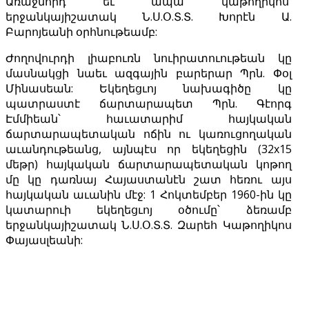
Առաջնորդ եւ ապա կաթողիկոս՝
երջանկայիշատակ Ն.Ս.Օ.Տ.Տ. Խորէն Ա.
Բարոյեանի օրհնութեամբ:
Ժողովուրդի լիաբուռն նուիրատուութեան կը
մասնակցի նաեւ ազգային բարերար Պրն. Փօլ
Մինասեան: Եկեղեցւոյ նախագիծը կը
պատրաստէ ճարտարապետ Պրն. Գէորգ
Էմմիեան՝ հաւատարիմ հայկական
ճարտարապետական ոճին ու կառուցողական
աւանդութեանց, այնպէս որ եկեղեցին (32x15
մեթր) հայկական ճարտարապետական կոթող
մը կը դառնայ Հայաստանէն շատ հեռու այս
հայկական աւանին մէջ: 1 Հոկտեմբեր 1960-ին կը
կատարուի եկեղեցւոյ օծումը՝ ձեռամբ
երջանկայիշատակ Ն.Ս.Օ.Տ.Տ. Զարեհ Կաթողիկոս
Փայասլեանի: