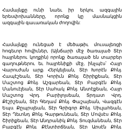
Համայնքը ունի նաեւ իր երկու ազգային
երեսփոխանները, որոնք կը մասնակցին
ազգային գաւառական ժողովին:
Համայնքը ունեցած է մեծաթիւ մուսալեռցի
հոգեւոր հովիւներ, (Այնճարի մէջ ծառայած Տէր
հայրներու կողքին) որոնք ծառայած են տարբեր
գաղութներու եւ հայրենիքի մէջ, ինչպէս՝ Հայր
Վարուժան արք. Հերկելեան, Տէր Խորէն Քհնյ.
Հապէշեան, Տէր Կորիւն Քհնյ. Շիրիքեան, Տէր
Մաշտոց Քհնյ. Աշգարեան, Տէր Բաբգէն Քհնյ.
Մանուէլեան, Տէր Սահակ Քհնյ. Անտէքեան, Հայր
Մաշտոց Վրդ. Բարիլոյսեան, Տրդատ Վրդ.
Քէշիշեան, Տէր Գեղամ Քհնյ. Փաշայեան, Վազգէն
Եպս. Քըպրսլեան, Տէր Գրիգոր Քհնյ. Սիւլահեան,
Տէր Ղեւոնդ Քհնյ. Գարթունեան, Տէր Մովսէս Քհնյ.
Շիրիքեան, Տէր Անդրանիկ Քհնյ. Տուզմանեան, Տէր
Բաբգէն Քհնյ. Քէնտիրճեան, Տէր Արսէն Քհնյ.