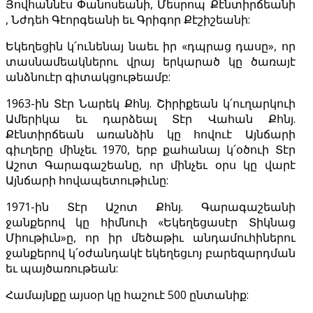
Յովհաննէս Փանոսեանի, Մեսրոպ Քէնտիրճեանի
, Նժդեհ Գէորգեանի եւ Գրիգոր Քէշիշեանի:
Եկեղեցին կ՛ունենայ նաեւ իր «դպրաց դասը», որ
տասնամեակներու վրայ երկարած կը ծառայէ
անձնուէր գիտակցութեամբ:
1963-ին Տէր Նարեկ Քհնյ. Շիրիքեան կ՛ուղարկուի
Ամերիկա եւ դարձեալ Տէր Վահան Քհնյ.
Քէնտիրճեան առանձին կը հովուէ Այնճարի
գիւղերը մինչեւ 1970, երբ քահանայ կ՛օծուի Տէր
Աշոտ Գարագաշեանը, որ մինչեւ օրս կը վարէ
Այնճարի հովապետութիւնը:
1971-ին Տէր Աշոտ Քհնյ. Գարագաշեանի
ջանքերով կը հիմնուի «Եկեղեցասէր Տիկնաց
Միութիւն»ը, որ իր մեծաթիւ անդամուհիներու
ջանքերով կ՛օժանդակէ եկեղեցւոյ բարեզարդման
եւ պայծառութեան:
Համայնքը այսօր կը հաշուէ 500 ընտանիք: