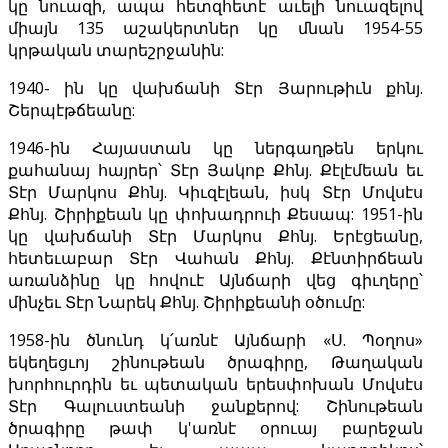
կը նուազի, ապա հետզհետէ աւելի նուազելով
միայն 135 աշակերտներ կը մնան 1954-55
կրթական տարեշրջանին:
1940- ին կը վախճանի Տէր Յարութիւն քհնյ.
Շերպէթճեանը:
1946-ին Հայաստան կը ներգաղթեն երկու
քահանայ հայրեր՝ Տէր Յակոբ Քհնյ. Քէլէմեան եւ
Տէր Մարկոս Քհնյ. Կիւզէլեան, իսկ Տէր Մովսէս
Քհնյ. Շիրիքեան կը փոխադրուի Քեսապ: 1951-ին
կը վախճանի Տէր Մարկոս Քհնյ. Երէցեանը,
հետեւաբար Տէր Վահան Քհնյ. Քէնտիրճեան
առանձինը կը հովուէ Այնճարի վեց գիւղերը՝
մինչեւ Տէր Նարեկ Քհնյ. Շիրիքեանի օծումը:
1958-ին ծնունդ կ՛առնէ Այնճարի «Ս. Պօղոս»
եկեղեցւոյ շինութեան ծրագիրը, Թաղական
խորհուրդին եւ պետական երեսփոխան Մովսէս
Տէր Գալուստեանի ջանքերով: Շինութեան
ծրագիրը թափ կ'առնէ օրուայ բարեջան