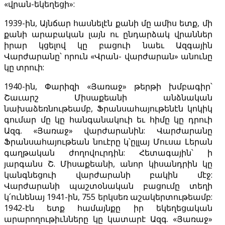
«վրան-եկեղեցի»:
1939-ին, Այնճար հասնելէն քանի մը ամիս ետք, մի
քանի արաբական լայն ու ընդարձակ վրաններ
իրար կցելով կը բացուի նաեւ Ազգային
Վարժարանը՝ որուն «Վրան- վարժարան» անունը
կը տրուի:
1940-ին, Փարիզի «Յառաջ» թերթի խմբագիր՝
Շաւարշ Միսաքեանի անձնական
նախաձեռնութեամբ, Ֆրանսահայութենէն կոկիկ
գումար մը կը հանգանակուի եւ հիմը կը դրուի
Ազգ. «Յառաջ» վարժարանին: Վարժարանը
Ֆրանսահայութեան նուէրը կ՝ըլլայ Մուսա Լերան
գաղթական ժողովուրդին: Հետագային՝ ի
յարգանս Շ. Միսաքեանի, անոր կիսանդրին կը
կանգնեցուի վարժարանի բակին մէջ:
Վարժարանի պաշտօնական բացումը տեղի
կ՛ունենայ 1941-ին, 755 երկսեռ աշակերտութեամբ:
1942-էն ետք համայնքը իր եկեղեցական
արարողութիւնները կը կատարէ Ազգ. «Յառաջ»