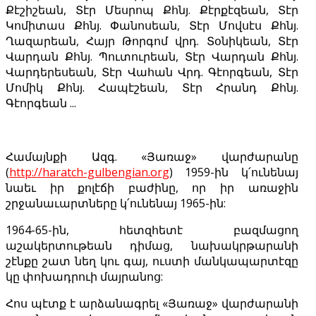
Քէշիշեան, Տէր Մեսրոպ Քհնյ. Քէրքէզեան, Տէր
Կոմիտաս Քհնյ. Փանոսեան, Տէր Մովսէս Քհնյ.
Ղազարեան, Հայր Թորգոմ վրդ. Տօնիկեան, Տէր
Վարդան Քհնյ. Պուտուրեան, Տէր Վարդան Քհնյ.
Վարդերեսեան, Տէր Վահան Վրդ. Գէորգեան, Տէր
Մոմիկ Քհնյ. Հապէշեան, Տէր Հրանդ Քհնյ.
Գէորգեան ...
Համայնքի Ազգ. «Յառաջ» վարժարանը
(
http://haratch-gulbengian.org
) 1959-ին կ՛ունենայ
նաեւ իր քոլէճի բաժինը, որ իր առաջին
շրջանաւարտները կ՛ունենայ 1965-ին:
1964-65-ին, հետզհետէ բազմացող
աշակերտութեան դիմաց, նախակրթարանի
շէնքը շատ նեղ կու գայ, ուստի մանկապարտէզը
կը փոխադրուի մայրանոց:
Հոս պէտք է արձանագրել «Յառաջ» վարժարանի