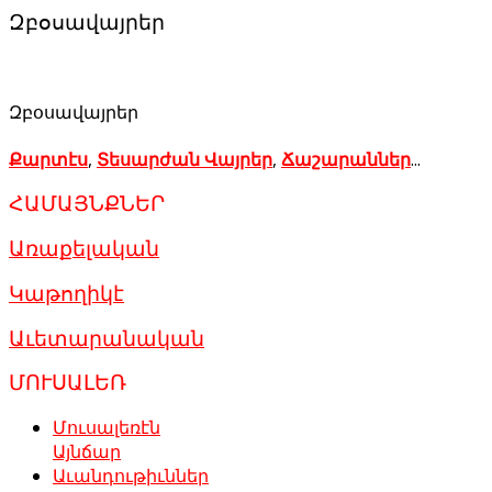
Զբօսավայրեր
Զբօսավայրեր
Քարտէս
,
Տեսարժան Վայրեր
,
Ճաշարաններ
...
ՀԱՄԱՅՆՔՆԵՐ
Առաքելական
Կաթողիկէ
Աւետարանական
ՄՈՒՍԱԼԵՌ
Մուսալեռէն
Այնճար
Աւանդութիւններ