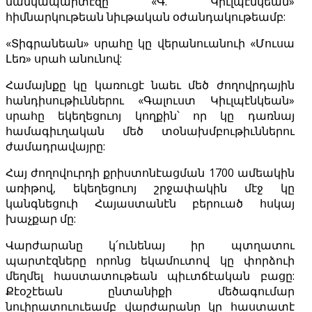
մանկապարտէզը «Գ. Կիւլպէնկեան»
հիմնարկութեան նիւթական օժանդակութեամբ:
«Տիգրանեան» սրահը կը վերանուանուի «Մուսա
Լեռ» սրահ անունով:
Համայնքը կը կառուցէ նաեւ մեծ ժողովրդային
հանդիսութիւններու «Գալուստ Կիւլպէնկեան»
սրահը եկեղեցուոյ կողքին՝ որ կը դառնայ
համագիւղական մեծ տօնախմբութիւններու
ժամադրավայրը:
Հայ ժողովուրդի քրիստոնէացման 1700 ամեակին
առիթով, եկեղեցուոյ շրջափակին մէջ կը
կանգնեցուի Հայաստանէն բերուած հսկայ
խաչքար մը:
Վարժարանը կ՛ունենայ իր պտղատու
պարտէզները որոնց եկամուտով կը փորձուի
մեղմել հաստատութեան պիւտճէական բացը:
Քէօշէեան ընտանիքի մեծագումար
նուիրատուուեամբ վարժարանը կը հաստատէ