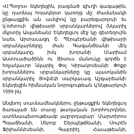
«Ս.Պօղոս» եկեղեցին, բազմած գիւղի գագաթին,
կը դառնայ հոյակերտ կառոյց մը: Ժամանակի
ընթացքին ան աւելիով կը բարեզարդուի եւ
կ՛օժտուի վիթխարի սրբանկարներով (նկարիչ
մկրտիչ Ասլանեան): Եկեղեցւոյ մէջ կը զետեղուին
նաեւ Արտաւազդ Շ. Պէրպէրեանի վիթխարի
սրբանկարները, Ժան Գազանճեանի մէկ
սրբանկարը, իսկ խորանի Մարիամ
Աստուածածինն ու Յիսուս մանուկը գործն է
հռչակաւոր նկարիչ Փօլ Կիրակոսեանի: Փոքր
խորաններու սրբանկարները կը պատկանին
սրբանկարիչ Յովսէփ սարկաւագ Աշգարեանի:
Եկեղեցին հիմնական նորոգութեան կ՛ենթարկուի
1999-ին:
Անցնող տասնամեակներու ընթացքին եկեղեցւոյ
ծառայած են տասը թաղական խորհուրդներ,
ատենապետութեամբ յաջորդաբար՝ Մարտիրոս
Պօյաճեանի, Սերոբ Շերպէթճեանի, Սուրէն
Ֆիլհաննէսեանի, Գաբրիէլ Հաւաթեանի,