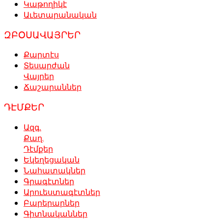
Կաթողիկէ
Աւետարանական
ԶԲՕՍԱՎԱՅՐԵՐ
Քարտէս
Տեսարժան
Վայրեր
Ճաշարաններ
ԴԷՄՔԵՐ
Ազգ.
Քաղ.
Դէմքեր
Եկեղեցական
Նահատակներ
Գրագէտներ
Արուեստագէտներ
Բարերարներ
Գիտնականներ