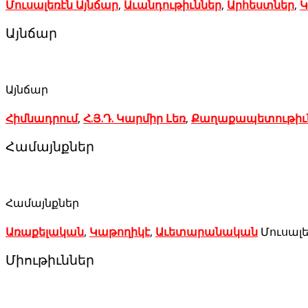
Մուսալեռէն Այնճար
,
Աւանդութիւններ
,
Արհեստներ
,
Կ
Այնճար
Այնճար
Հիմնադրում
,
Հ.Յ.Դ. Կարմիր Լեռ
,
Քաղաքապետութիւ
Համայնքներ
Համայնքներ
Առաքելական
,
Կաթողիկէ
,
Աւետարանական
Մուսալե
Միութիւններ