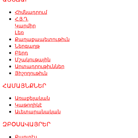
Հիմնադրում
Հ.Յ.Դ.
Կարմիր
Լեռ
Քաղաքապետութիւն
Ներգաղթ
Բերդ
Մշակութային
Արտադրութիւններ
Յիշողութիւն
ՀԱՄԱՅՆՔՆԵՐ
Առաքելական
Կաթողիկէ
Աւետարանական
ԶԲՕՍԱՎԱՅՐԵՐ
Քարտէս