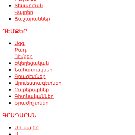
Տեսարժան
Վայրեր
Ճաշարաններ
ԴԷՄՔԵՐ
Ազգ.
Քաղ.
Դէմքեր
Եկեղեցական
Նահատակներ
Գրագէտներ
Արուեստագէտներ
Բարերարներ
Գիտնականներ
Երաժիշտներ
ԳՐԱԴԱՐԱՆ
Մուսալեռ
Մ.