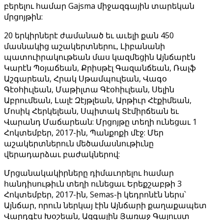
բերելու համար Gajsma միջազգային տարեկան
մրցոյթին:
20 երկիրներէ ժամանած եւ աւելի քան 450
մասնակից աշակերտներու, Լիբանանի
պատուիրակութեան մաս կազմեցին Այնճարէն
Կարէն Պօյաճեան, Քրիսթէլ Գազանճեան, Ռալֆ
Աշգարեան, Հրակ Սթամպուլեան, Վագօ
Գէօհիւլեան, Մաթիլտա Գէօհիւլեան, Սելին
Աբրումեան, Լալէ Զէյթլեան, Արթիւր Հէքիմեան,
Մոսիկ Հերկելեան, Սպիտակ Տէմիրճեան եւ
Վարանդ Մաճարեան: Մրցոյթը տեղի ունեցաւ 1
Հոկտեմբեր, 2017-ին, Պանքոքի մէջ: Մեր
աշակերտներուն մեծամասնութիւնը
վերադարձաւ բաժակներով:
Մրցանակակիրները դիմաւորելու համար
հանդիսութիւն տեղի ունեցաւ Երեքշաբթի 3
Հոկտեմբեր, 2017-ին, Semas-ի կեդրոնէն ներս՝
Այնճար, որուն ներկայ էին Այնճարի քաղաքապետ
Վարդգէս Խօշեան, Ազգային Յառաջ Գալուստ