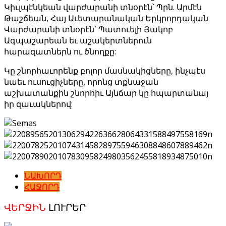
Կիւլպէնկեան վարժարանի տնօրէն՝ Պրն. Արմէն
Թաշճեան, Հայ Աւետարանական Երկրորդական
Վարժարանի տնօրէն՝ Պատուելի Յակոբ
Ագպաշարեան եւ աշակերտներուն
հարազատներն ու ծնողքը:
Կը շնորհաւորենք բոլոր մասնակիցները, ինչպէս
նաեւ ուսուցիչները, որոնց տքնաջան
աշխատանքին շնորհիւ Այնճար կը հպարտանայ
իր զաւակներով:
ՆԱԽՈՐԴ
ՀԱՋՈՐԴ
ՎԵՐՋԻՆ
ԼՈՒՐԵՐ