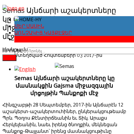
Semas Այնճարի աշակերտները
կը մասնակցին Gajsma
միջազգային մրցոյթին Պանքոքի
ՄԵՐ ՄԱՍԻՆ
ԱՌՆՉԱԿԻՑ ԿԱՅՔԷՋԵՐ
մէջ
ԼՈՒՐԵՐՈՒ ԱՐԽԻՎ
Մանրամասները
ՈՐՈՆԵԼ …
Ստեղծված Հոկտեմբերի 03 2017-ին
FIND
Semas Այնճարի աշակերտները կը
մասնակցին Gajsma միջազգային
մրցոյթին Պանքոքի մէջ
Հինգշաբթի 28 Սեպտեմբեր, 2017-ին Այնճարէն 12
աշակերտ-աշակերտուհիներ, ընկերակցութեամբ
Պրն. Պօղոս Քէնտիրճեանին եւ Տիկ. Արաքս
Հերկելեանին, նաեւ իրենց ծնողքին, մեկնեցան
Պանքոք-Թայլանտ՝ իրենց մասնակցութիւնը