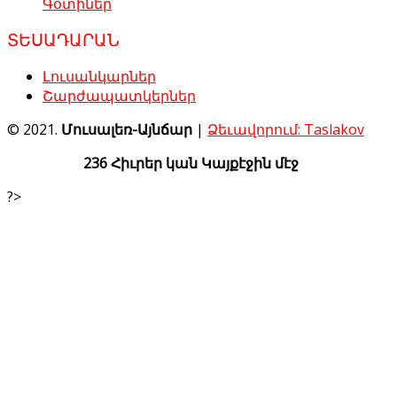
Գօտիներ
ՏԵՍԱԴԱՐԱՆ
Լուսանկարներ
Շարժապատկերներ
© 2021.
Մուսալեռ-Այնճար
|
Ձեւավորում: Taslakov
236 Հիւրեր կան Կայքէջին մէջ
?>