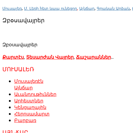
,
,
,
,
Մուսալեռ
Մ. Լեռի հետ կապ ունեցող
Այնճար
Գրական Արձակ
Զբօսավայրեր
Զբօսավայրեր
Քարտէս
,
Տեսարժան Վայրեր
,
Ճաշարաններ
...
ՄՈՒՍԱԼԵՌ
Մուսալեռէն
Այնճար
Աւանդութիւններ
Արհեստներ
Կենցաղային
Հերոսամարտ
Բարբառ
ԱՅՆՃԱՐ