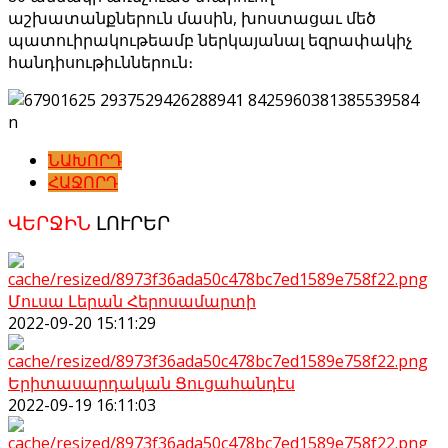
աշխատանքներուն մասին, խոստացաւ մեծ
պատուիրակութեամբ ներկայանալ եզրափակիչ
հանդիսութիւններուն։
ՆԱԽՈՐԴ
ՀԱՋՈՐԴ
ՎԵՐՋԻՆ
ԼՈՒՐԵՐ
Մուսա Լերան Հերոսամարտի
2022-09-20 15:11:29
Երիտասարդական Ցուցահանդէս
2022-09-19 16:11:03