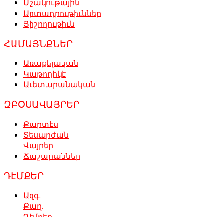
Մշակութային
Արտադրութիւններ
Յիշողութիւն
ՀԱՄԱՅՆՔՆԵՐ
Առաքելական
Կաթողիկէ
Աւետարանական
ԶԲՕՍԱՎԱՅՐԵՐ
Քարտէս
Տեսարժան
Վայրեր
Ճաշարաններ
ԴԷՄՔԵՐ
Ազգ.
Քաղ.
Դէմքեր