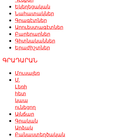
Եկեղեցական
Նահատակներ
Գրագէտներ
Արուեստագէտներ
Բարերարներ
Գիտնականներ
Երաժիշտներ
ԳՐԱԴԱՐԱՆ
Մուսալեռ
Մ.
Լեռի
հետ
կապ
ունեցող
Այնճար
Գրական
Արձակ
Բանաստեղծական