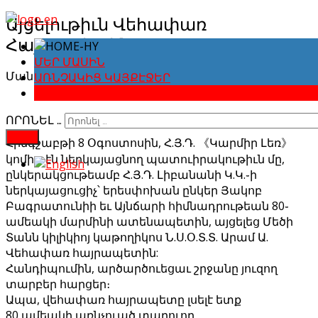
Այցելութիւն Վեհափառ
Հայրապետին
ՄԵՐ ՄԱՍԻՆ
Մանրամասները
ԱՌՆՉԱԿԻՑ ԿԱՅՔԷՋԵՐ
Ստեղծված Օգոստոսի 21 2019-ին
ԼՈՒՐԵՐՈՒ ԱՐԽԻՎ
ՈՐՈՆԵԼ …
FIND
Հինգշաբթի 8 Օգոստոսին, Հ.Յ.Դ. 《Կարմիր Լեռ》
կոմիտէն ներկայացնող պատուիրակութիւն մը,
ընկերակցութեամբ Հ.Յ.Դ. Լիբանանի Կ.Կ.֊ի
ներկայացուցիչ՝ երեսփոխան ընկեր Յակոբ
Բագրատունիի եւ Այնճարի հիմնադրութեան 80֊
ամեակի մարմինի ատենապետին, այցելեց Մեծի
Տանն կիլիկիոյ կաթողիկոս Ն.Ս.Օ.Տ.Տ. Արամ Ա.
Վեհափառ հայրապետին:
Հանդիպումին, արծարծուեցաւ շրջանը յուզող
տարբեր հարցեր։
Ապա, վեհափառ հայրապետը լսելէ ետք
80 ամեակի առնչուած տարուող