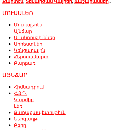
Քարտէս
,
Տեսարժան Վայրեր
,
Ճաշարաններ
...
ՄՈՒՍԱԼԵՌ
Մուսալեռէն
Այնճար
Աւանդութիւններ
Արհեստներ
Կենցաղային
Հերոսամարտ
Բարբառ
ԱՅՆՃԱՐ
Հիմնադրում
Հ.Յ.Դ.
Կարմիր
Լեռ
Քաղաքապետութիւն
Ներգաղթ
Բերդ