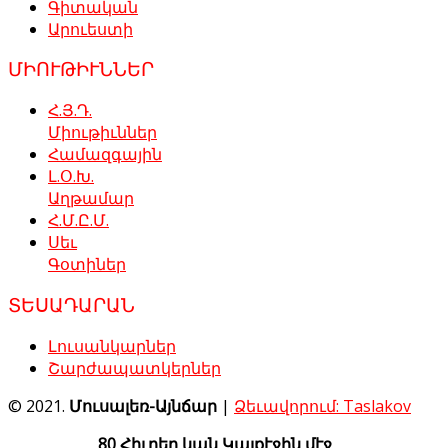
Գիտական
Արուեստի
ՄԻՈՒԹԻՒՆՆԵՐ
Հ.Յ.Դ.
Միութիւններ
Համազգային
Լ.Օ.Խ.
Աղթամար
Հ.Մ.Ը.Մ.
Սեւ
Գօտիներ
ՏԵՍԱԴԱՐԱՆ
Լուսանկարներ
Շարժապատկերներ
© 2021.
Մուսալեռ-Այնճար
|
Ձեւավորում: Taslakov
80 Հիւրեր կան Կայքէջին մէջ