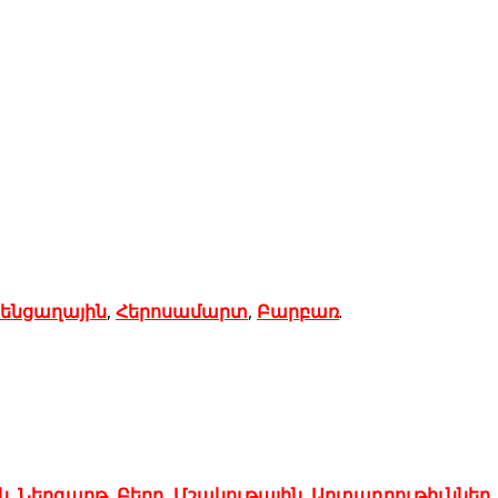
ենցաղային
,
Հերոսամարտ
,
Բարբառ
.
ն
,
Ներգաղթ
,
Բերդ
,
Մշակութային
,
Արտադրութիւններ