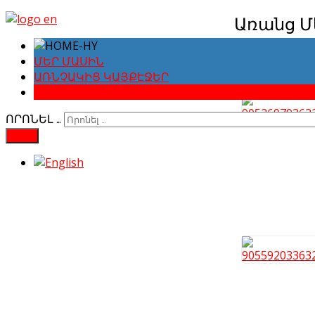
Առանց Մ
Մանրամասն
ՄԵՐ ՄԱՍԻՆ
Ստեղծվա
ԱՌՆՉԱԿԻՑ ԿԱՅՔԷՋԵՐ
ԼՈՒՐԵՐՈՒ ԱՐԽԻՎ
ՈՐՈՆԵԼ …
FIND