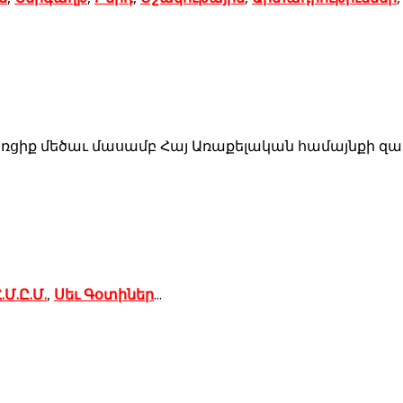
ռցիք մեծաւ մասամբ Հայ Առաքելական համայնքի զաւա
.Մ.Ը.Մ.
,
Սեւ Գօտիներ
...