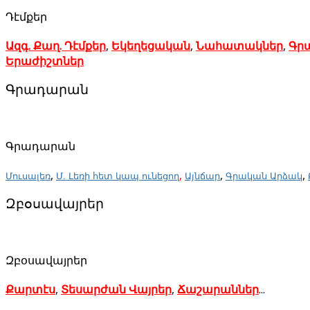
Դէմքեր
Ազգ. Քաղ. Դէմքեր
,
Եկեղեցական
,
Նահատակներ
,
Գր
Երաժիշտներ
Գրադարան
Գրադարան
,
,
,
,
Մուսալեռ
Մ. Լեռի հետ կապ ունեցող
Այնճար
Գրական Արձակ
Զբօսավայրեր
Զբօսավայրեր
Քարտէս
,
Տեսարժան Վայրեր
,
Ճաշարաններ
...