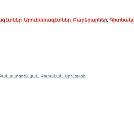
ագէտներ
,
Արուեստագէտներ
,
Բարերարներ
,
Գիտնակ
,
,
.
Բանաստեղծական
Գիտական
Արուեստի