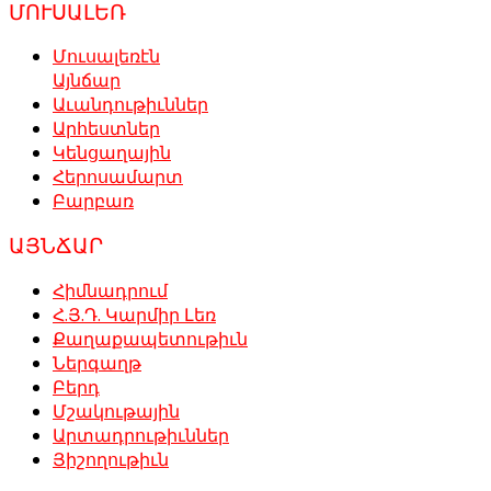
ՄՈՒՍԱԼԵՌ
Մուսալեռէն
Այնճար
Աւանդութիւններ
Արհեստներ
Կենցաղային
Հերոսամարտ
Բարբառ
ԱՅՆՃԱՐ
Հիմնադրում
Հ.Յ.Դ. Կարմիր Լեռ
Քաղաքապետութիւն
Ներգաղթ
Բերդ
Մշակութային
Արտադրութիւններ
Յիշողութիւն