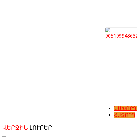
ՆԱԽՈՐԴ
ՀԱՋՈՐԴ
ՎԵՐՋԻՆ
ԼՈՒՐԵՐ