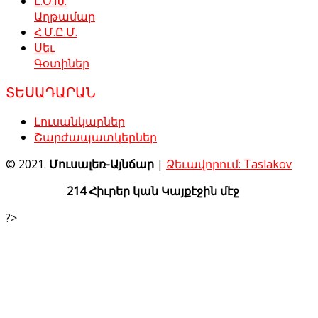
Լ.Օ.Խ.
Աղթամար
Հ.Մ.Ը.Մ.
Սեւ
Գօտիներ
ՏԵՍԱԴԱՐԱՆ
Լուսանկարներ
Շարժապատկերներ
© 2021.
Մուսալեռ-Այնճար
|
Ձեւավորում: Taslakov
214 Հիւրեր կան Կայքէջին մէջ
?>