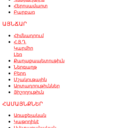
Հերոսամարտ
Բարբառ
ԱՅՆՃԱՐ
Հիմնադրում
Հ.Յ.Դ.
Կարմիր
Լեռ
Քաղաքապետութիւն
Ներգաղթ
Բերդ
Մշակութային
Արտադրութիւններ
Յիշողութիւն
ՀԱՄԱՅՆՔՆԵՐ
Առաքելական
Կաթողիկէ
Աւետարանական