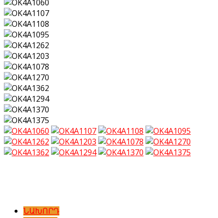
ՆԱԽՈՐԴ