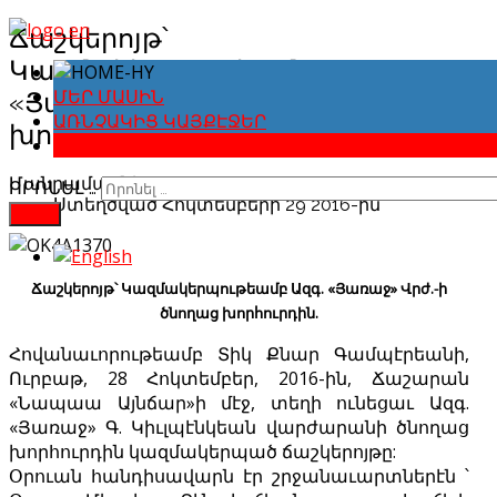
Ճաշկերոյթ՝
Կազմակերպութեամբ Ազգ.
«Յառաջ» Վրժ.-ի ծնողաց
ՄԵՐ ՄԱՍԻՆ
ԱՌՆՉԱԿԻՑ ԿԱՅՔԷՋԵՐ
խորհուրդին.
ԼՈՒՐԵՐՈՒ ԱՐԽԻՎ
Մանրամասները
ՈՐՈՆԵԼ …
Ստեղծված Հոկտեմբերի 29 2016-ին
FIND
Ճաշկերոյթ՝ Կազմակերպութեամբ Ազգ. «Յառաջ» Վրժ.-ի
ծնողաց խորհուրդին.
Հովանաւորութեամբ Տիկ Քնար Գամպէրեանի,
Ուրբաթ, 28 Հոկտեմբեր, 2016-ին, Ճաշարան
«Նապաա Այնճար»ի մէջ, տեղի ունեցաւ Ազգ.
«Յառաջ» Գ. Կիւլպէնկեան վարժարանի ծնողաց
խորհուրդին կազմակերպած ճաշկերոյթը:
Օրուան հանդիսավարն էր շրջանաւարտներէն ՝