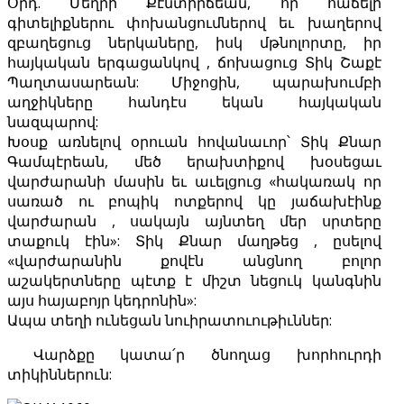
Օրդ. Մեղրի Քէնտիրճեան, որ հաճելի
գիտելիքներու փոխանցումներով եւ խաղերով
զբաղեցուց ներկաները, իսկ մթնոլորտը, իր
հայկական երգացանկով , ճոխացուց Տիկ Շաքէ
Պաղտասարեան: Միջոցին, պարախումբի
աղջիկները հանդէս եկան հայկական
նազպարով:
Խօսք առնելով օրուան հովանաւոր՝ Տիկ Քնար
Գամպէրեան, մեծ երախտիքով խօսեցաւ
վարժարանի մասին եւ աւելցուց «հակառակ որ
սառած ու բոպիկ ոտքերով կը յաճախէինք
վարժարան , սակայն այնտեղ մեր սրտերը
տաքուկ էին»: Տիկ Քնար մաղթեց , ըսելով
«վարժարանին քովէն անցնող բոլոր
աշակերտները պէտք է միշտ նեցուկ կանգնին
այս հայաբոյր կեդրոնին»:
Ապա տեղի ունեցան նուիրատուութիւններ:
Վարձքը կատա՛ր ծնողաց խորհուրդի
տիկիններուն: