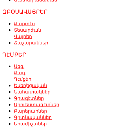
ԶԲՕՍԱՎԱՅՐԵՐ
Քարտէս
Տեսարժան
Վայրեր
Ճաշարաններ
ԴԷՄՔԵՐ
Ազգ.
Քաղ.
Դէմքեր
Եկեղեցական
Նահատակներ
Գրագէտներ
Արուեստագէտներ
Բարերարներ
Գիտնականներ
Երաժիշտներ