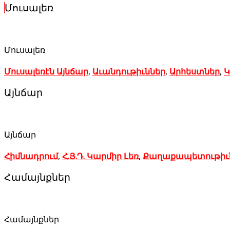
Մուսալեռ
Մուսալեռ
Մուսալեռէն Այնճար
,
Աւանդութիւններ
,
Արհեստներ
,
Կ
Այնճար
Այնճար
Հիմնադրում
,
Հ.Յ.Դ. Կարմիր Լեռ
,
Քաղաքապետութիւ
Համայնքներ
Համայնքներ