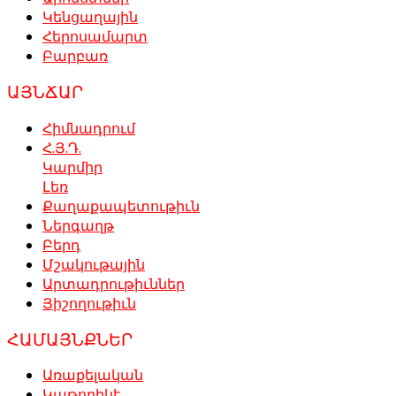
Կենցաղային
Հերոսամարտ
Բարբառ
ԱՅՆՃԱՐ
Հիմնադրում
Հ.Յ.Դ.
Կարմիր
Լեռ
Քաղաքապետութիւն
Ներգաղթ
Բերդ
Մշակութային
Արտադրութիւններ
Յիշողութիւն
ՀԱՄԱՅՆՔՆԵՐ
Առաքելական
Կաթողիկէ