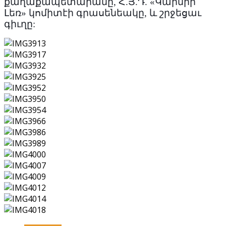
քաղաքապետարանը, Հ.Յ.Դ. «Կարմիր
Լեռ» կոմիտէի գրասենեակը, և շրջեցաւ
գիւղը: