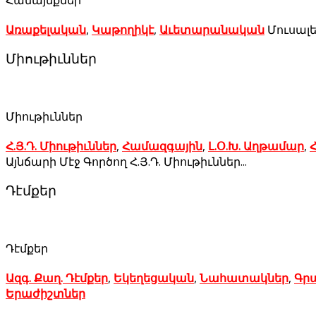
Համայնքներ
Առաքելական
,
Կաթողիկէ
,
Աւետարանական
Մուսալե
Միութիւններ
Միութիւններ
Հ.Յ.Դ. Միութիւններ
,
Համազգային
,
Լ.Օ.Խ. Աղթամար
,
Հ
Այնճարի Մէջ Գործող Հ.Յ.Դ. Միութիւններ...
Դէմքեր
Դէմքեր
Ազգ. Քաղ. Դէմքեր
,
Եկեղեցական
,
Նահատակներ
,
Գր
Երաժիշտներ