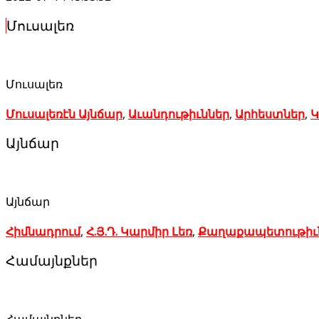
Մուսալեռ
Մուսալեռ
Մուսալեռէն Այնճար
,
Աւանդութիւններ
,
Արհեստներ
,
Կ
Այնճար
Այնճար
Հիմնադրում
,
Հ.Յ.Դ. Կարմիր Լեռ
,
Քաղաքապետութիւ
Համայնքներ