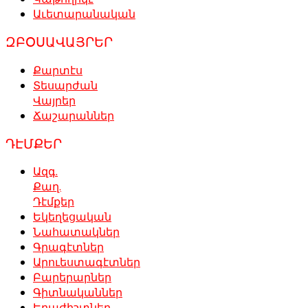
Աւետարանական
ԶԲՕՍԱՎԱՅՐԵՐ
Քարտէս
Տեսարժան
Վայրեր
Ճաշարաններ
ԴԷՄՔԵՐ
Ազգ.
Քաղ.
Դէմքեր
Եկեղեցական
Նահատակներ
Գրագէտներ
Արուեստագէտներ
Բարերարներ
Գիտնականներ
Երաժիշտներ