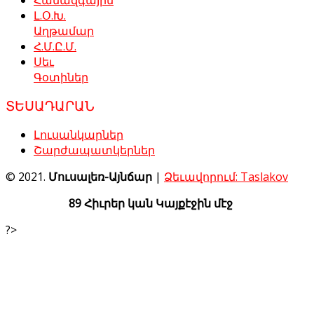
Համազգային
Լ.Օ.Խ.
Աղթամար
Հ.Մ.Ը.Մ.
Սեւ
Գօտիներ
ՏԵՍԱԴԱՐԱՆ
Լուսանկարներ
Շարժապատկերներ
© 2021.
Մուսալեռ-Այնճար
|
Ձեւավորում: Taslakov
89 Հիւրեր կան Կայքէջին մէջ
?>