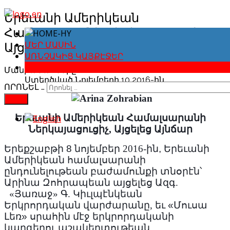
Երեւանի Ամերիկեան
Համալսարանի Ներկայացուցիչ,
Այցելեց Այնճար
ՄԵՐ ՄԱՍԻՆ
ԱՌՆՉԱԿԻՑ ԿԱՅՔԷՋԵՐ
ԼՈՒՐԵՐՈՒ ԱՐԽԻՎ
Մանրամասները
Ստեղծված Նոյեմբերի 10 2016-ին
ՈՐՈՆԵԼ …
FIND
Երեւանի Ամերիկեան Համալսարանի
Ներկայացուցիչ, Այցելեց Այնճար
Երեքշաբթի
8
նոյեմբեր 2016-ին
,
Երեւանի
Ամերիկեան համալսարանի
ընդունելութեան բաժամունքի տնօրէն՝
Արինա Զոհրապեան այցելեց
Ազգ.
«Յառաջ» Գ. Կիւլպէնկեան
Երկրորդական
վարժարանը, եւ
«
Մուսա
Լեռ
»
սրահին մէջ երկրորդականի
կարգերու աշակերտութեան