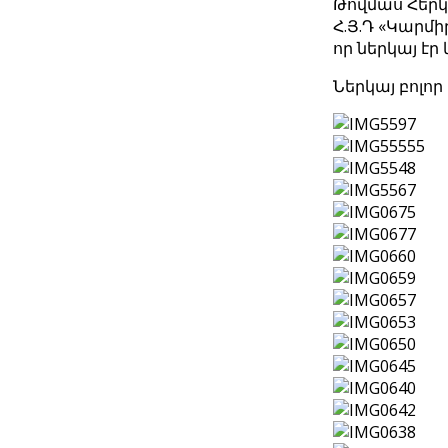
Թովմաս Հերկե
Հ.Յ.Դ «Կարմ
որ ներկայ է
Ներկայ բոլո