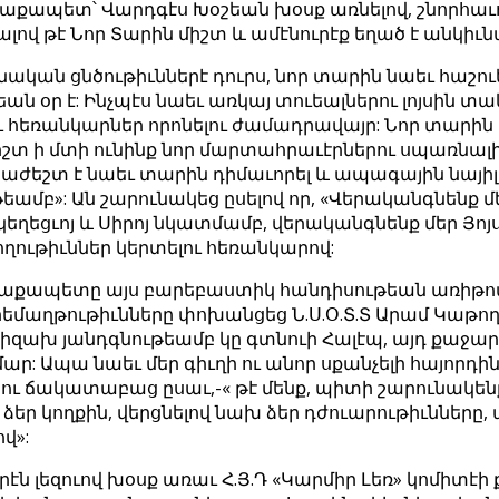
աքապետ՝ Վարդգէս Խօշեան խօսք առնելով, շնորհաւո
ով թէ Նոր Տարին միշտ և ամէնուրէք եղած է անկիւ
օնական ցնծութիւններէ դուրս, նոր տարին նաեւ հաշո
ան օր է: Ինչպէս նաեւ առկայ տուեալներու լոյսին տ
ւ հեռանկարներ որոնելու ժամադրավայր: Նոր տարին 
իշտ ի մտի ունինք նոր մարտահրաւէրներու սպառնալիք
աժեշտ է նաեւ տարին դիմաւորել և ապագային նայի
ամբ»: Ան շարունակեց ըսելով որ, «Վերականգնենք մ
կեղեցւոյ և Սիրոյ նկատմամբ, վերականգնենք մեր Յոյ
ողութիւններ կերտելու հեռանկարով:
աղաքապետը այս բարեբաստիկ հանդիսութեան առիթով
րեմաղթութիւնները փոխանցեց Ն.Ս.Օ.Տ.Տ Արամ Կաթող
 խիզախ յանդգնութեամբ կը գտնուի Հալէպ, այդ քաջա
ար: Ապա նաեւ մեր գիւղի ու անոր սքանչելի հայորդի
ու ճակատաբաց ըսաւ,-« թէ մենք, պիտի շարունակենք
ձեր կողքին, վերցնելով նախ ձեր դժուարութիւնները,
վ»:
էն լեզուով խօսք առաւ Հ.Յ.Դ «Կարմիր Լեռ» կոմիտէ