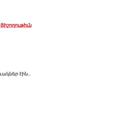
,
Յիշողութիւն
կներ էին...