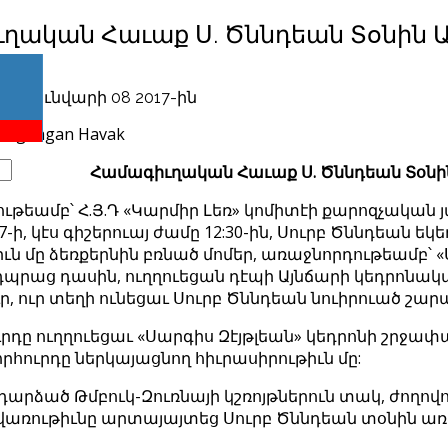
ղական Հաւաք Ս. Ծննդեան Տօնին Ա
երը
ծ Հունվարի 08 2017-ին
Համագիւղական Հաւաք Ս. Ծննդեան Տօնին
թեամբ՝ Հ.Յ.Դ «Կարմիր Լեռ» կոմիտէի քարոզչական 
7-ի, կէս գիշերուայ ժամը 12:30-ին, Սուրբ Ծննդեան 
ւն մը ձեռքերնին բռնած մոմեր, առաջնորդութեամբ՝ «Ս
 դպրաց դասին, ուղղուեցան դէպի Այնճարի կեդրոնա
ր, ուր տեղի ունեցաւ Սուրբ Ծննդեան նուիրուած շար
րդը ուղղուեցաւ «Սարգիս Զէյթլեան» կեդրոնի շրջափ
հուրդը ներկայացնող հիւրասիրութիւն մը:
արձած Թմբուկ-Զուռնայի կշռոյթներուն տակ, ժողով
առութիւնը արտայայտեց Սուրբ Ծննդեան տօնին առ