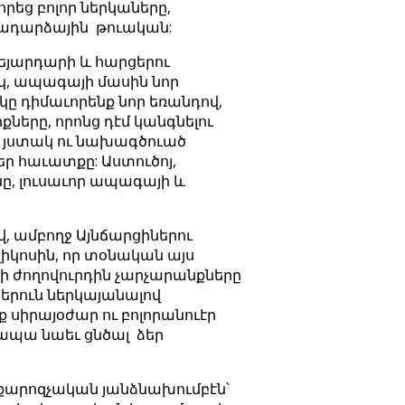
րեց բոլոր ներկաները,
նադարձային թուական:
ւեյարդարի և հարցերու
ակ, ապագայի մասին նոր
կը դիմաւորենք նոր եռանդով,
ները, որոնց դէմ կանգնելու
լ յստակ ու նախագծուած
եր հաւատքը: Աստուծոյ,
սը, լուսաւոր ապագայի և
, ամբողջ Այնճարցիներու
իկոսին, որ տօնական այս
րի ժողովուրդին չարչարանքները
ներուն ներկայանալով
 սիրայօժար ու բոլորանուէր
 ապա նաեւ ցնծալ ձեր
ի քարոզչական յանձնախումբէն՝