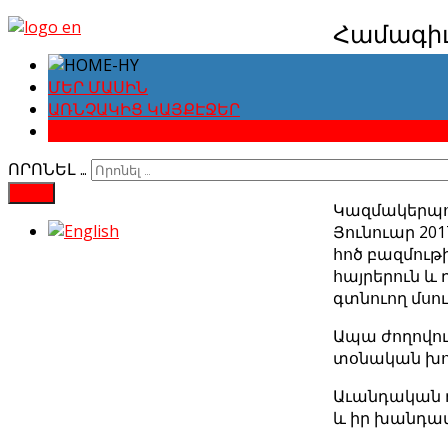
Համագիւ
Մանրամասն
ՄԵՐ ՄԱՍԻՆ
Ստեղծվա
ԱՌՆՉԱԿԻՑ ԿԱՅՔԷՋԵՐ
ԼՈՒՐԵՐՈՒ ԱՐԽԻՎ
ՈՐՈՆԵԼ …
FIND
Կազմակերպու
Յունուար 201
հոծ բազմութի
հայրերուն և
գտնուող մսու
Ապա ժողովու
տօնական խոր
Աւանդական դ
և իր խանդավ