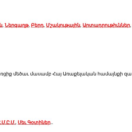
ն
,
Ներգաղթ
,
Բերդ
,
Մշակութային
,
Արտադրութիւններ
ռցիք մեծաւ մասամբ Հայ Առաքելական համայնքի զաւա
.Մ.Ը.Մ.
,
Սեւ Գօտիներ
...