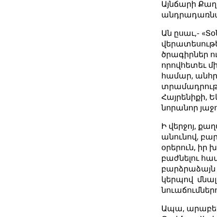
Այնճարի Քաղ
անդրադառնալ
Ան ըսաւ,- «Տ
վերատեսութե
ծրագիրներ ո
որովհետեւ մ
համար, անհր
տրամադրութե
Հայրենիքի, Ե
նորանոր յաջ
Ի վերջոյ, ք
անունով, բա
օրերուն, իր
բաժնելու համ
բարձրաձայն 
կերպով մնալ 
նուաճումներո
Ապա, արաբեր