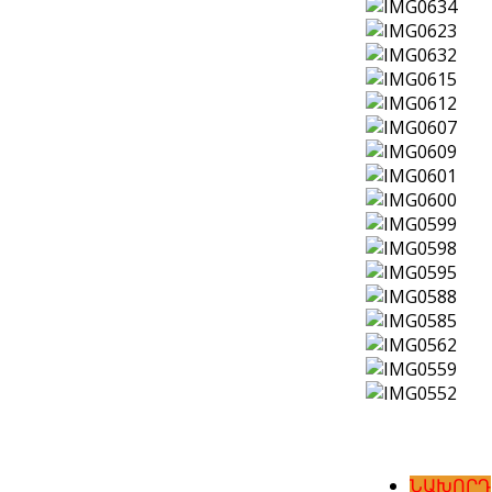
ՆԱԽՈՐԴ