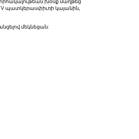
 շնորհակալութեան խօսք մաղթեց
MTV պատկերասփիւռի կայանին,
անցելով մեկնեցան: