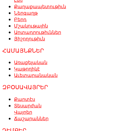
Քաղաքապետութիւն
Ներգաղթ
Բերդ
Մշակութային
Արտադրութիւններ
Յիշողութիւն
ՀԱՄԱՅՆՔՆԵՐ
Առաքելական
Կաթողիկէ
Աւետարանական
ԶԲՕՍԱՎԱՅՐԵՐ
Քարտէս
Տեսարժան
Վայրեր
Ճաշարաններ
ԴԷՄՔԵՐ