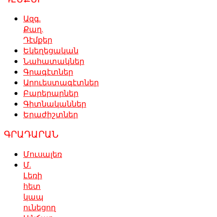
Ազգ.
Քաղ.
Դէմքեր
Եկեղեցական
Նահատակներ
Գրագէտներ
Արուեստագէտներ
Բարերարներ
Գիտնականներ
Երաժիշտներ
ԳՐԱԴԱՐԱՆ
Մուսալեռ
Մ.
Լեռի
հետ
կապ
ունեցող