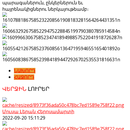
պարագաներուն, ընկերներուն եւ
հայրենակիցներու ներկայութեամբ։
ՆԱԽՈՐԴ
ՀԱՋՈՐԴ
ՎԵՐՋԻՆ
ԼՈՒՐԵՐ
Մուսա Լերան Հերոսամարտի
2022-09-20 15:11:29