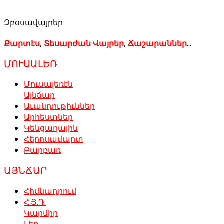
Զբօսավայրեր
Քարտէս
,
Տեսարժան Վայրեր
,
Ճաշարաններ
...
ՄՈՒՍԱԼԵՌ
Մուսալեռէն
Այնճար
Աւանդութիւններ
Արհեստներ
Կենցաղային
Հերոսամարտ
Բարբառ
ԱՅՆՃԱՐ
Հիմնադրում
Հ.Յ.Դ.
Կարմիր
Լեռ