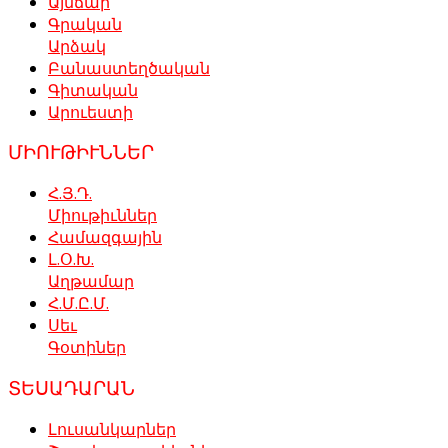
Այնճար
Գրական
Արձակ
Բանաստեղծական
Գիտական
Արուեստի
ՄԻՈՒԹԻՒՆՆԵՐ
Հ.Յ.Դ.
Միութիւններ
Համազգային
Լ.Օ.Խ.
Աղթամար
Հ.Մ.Ը.Մ.
Սեւ
Գօտիներ
ՏԵՍԱԴԱՐԱՆ
Լուսանկարներ