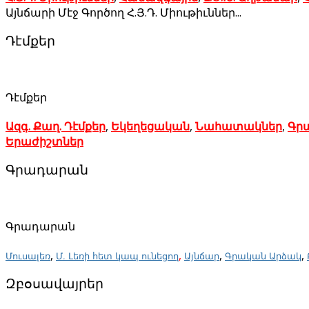
Այնճարի Մէջ Գործող Հ.Յ.Դ. Միութիւններ...
Դէմքեր
Դէմքեր
Ազգ. Քաղ. Դէմքեր
,
Եկեղեցական
,
Նահատակներ
,
Գր
Երաժիշտներ
Գրադարան
Գրադարան
,
,
,
,
Մուսալեռ
Մ. Լեռի հետ կապ ունեցող
Այնճար
Գրական Արձակ
Զբօսավայրեր