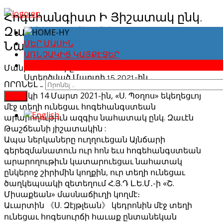
Հոգեհանգիստ Ի Յիշատակ ընկ.
Զաւէն Թաշճեանի
Նահատակութեան 35 ամեակին
ՄԵՐ ՄԱՍԻՆ
ԱՌՆՉԱԿԻՑ ԿԱՅՔԷՋԵՐ
ԼՈՒՐԵՐՈՒ ԱՐԽԻՎ
Մանրամասները
Ստեղծված Մարտի 15 2021-ին
ՈՐՈՆԵԼ …
Կիրակի 14 Մարտ 2021-ին, «Ս. Պօղոս» եկեղեցւոյ
FIND
մէջ տեղի ունեցաւ հոգեհանգստեան
արարողութիւն ազգիս նահատակ ընկ. Զաւէն
Թաշճեանի յիշատակին :
Ապա ներկաները ուղղուեցան Այնճարի
գերեզմանատուն ուր հոն եւս հոգեհանգստեան
արարողութիւն կատարուեցաւ նահատակ
ընկերոջ շիրիմին կողքին, ուր տեղի ունեցաւ
ծաղկեպսակի զետեղում Հ.Յ.Դ Լ.Ե.Մ․-ի «Շ.
Միսաքեան» մասնաճիւղի կողմէ։
Աւարտին 《Ս. Զէյթլեան》 կեդրոնին մէջ տեղի
ունեցաւ հոգեսուրճի հաւաք ընտանեկան