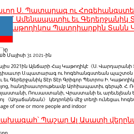
ւոր Ս. Պատարագ ու Հոգեհանգստ
եալ՝ Ամենապատիւ եւ Գերերջանիկ Տ
Ի. Կաթողիկոս Պատրիարքին Տանն Կ
երը
ծ Մայիսի 31 2021-ին
այիս 2021ին Այնճարի Հայ Կաթողիկէ《Ս. Վարդարանի 
դիսաւոր Ս.պատարագ ու հոգեհանգստեան պաշտօն Ն
եւ Գերերջանիկ Տէր Տէր Գրիգոր Պետրոս Ի. Կաթողի
յոց, հանդիսաւորութեամբ Արհիապատիւ գերպծ. Հ. Ռ
յաստանի, Ռուսաստանի, Վրաստանի եւ արեւելեան Ե
ոյ 《Աղաճանեան》 կեդրոնին մէջ տեղի ունեցաւ հոգես
 նախագահ՝ Պաշար Ալ Ասատի վերըն
երը