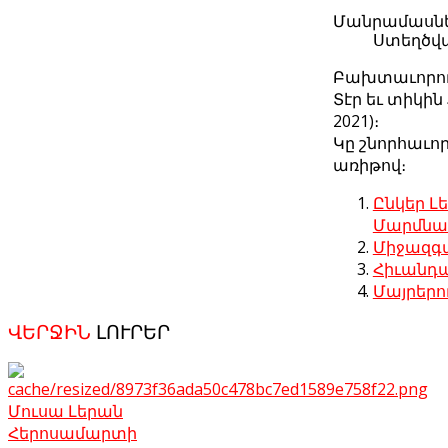
Մանրամասն
Ստեղծվա
Բախտաւորո
Տէր եւ տիկի
2021)։
Կը շնորհաւո
առիթով։
Ընկեր Լ
Մարմնակ
Միջազգա
Հիւանդա
Մայրերո
ՎԵՐՋԻՆ
ԼՈՒՐԵՐ
Մուսա Լերան
Հերոսամարտի