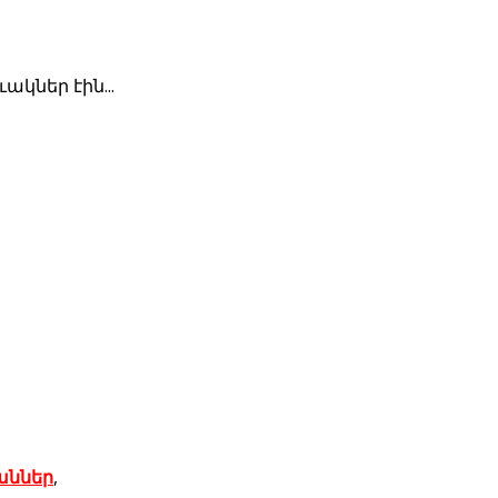
կներ էին...
աններ
,