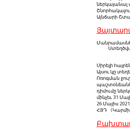
ներկայանալ 
Շնորհակալու
Այնճարի Շտ
Յայտարա
Մանրամասն
Ստեղծվա
Սիրելի հայր
Այսու կը տեղ
Ոռոգման ջու
պաշտօնեանե
դիմումը ներկ
մինչեւ 31 Մայ
26 Մայիս 2021
ՀՅԴ 《Կարմիր
Բախտաւ