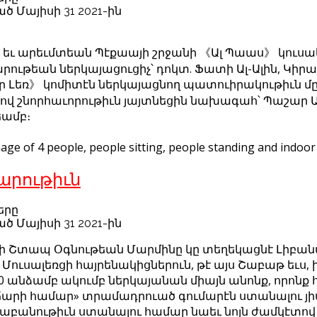
ծ Մայիսի 31 2021-ին
եւ արեւմտեան Պէքաայի շրջանի 《Ալ Պաաս》 կուս
ւթեան ներկայացուցիչ՝ դոկտ. Ֆատի Ալ-Ալին, Կիրակի
 Լեռ》 կոմիտէն ներկայացնող պատուիրակութիւն մը,
նով շնորհաւորութիւն յայտնեցին նախագահ՝ Պաշար 
ամբ։
րութիւն
երը
ծ Մայիսի 31 2021-ին
արի Շտապ Օգնութեան Մարմինը կը տեղեկացնէ Լիբանա
Մուսալեռցի հայրենակիցներուն, թէ այս Շաբաթ եւս, իբ
00 անձամբ ակումբ ներկայանան միայն անոնք, որոնք
ճարի համար» տրամադրուած գումարէն ստանալու յիսո
ւսաբանութիւն ստանալու համար նաեւ նոյն ժամկէտ