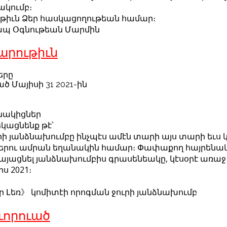
ակումբ։
թիւն Ձեր հասկացողութեան համար։
ապ Օգնութեան Մարմին
րութիւն
երը
ծ Մայիսի 31 2021-ին
ենակիցներ
եկացնենք թէ՝
րի յանձնախումբը ինչպէս ամէն տարի այս տարի եւս
րու ամրան եղանակին համար։ Փափաքող հայրենակի
այացնել յանձնախումբիս գրասենեակը, կէսօրէ առաջ ժ
իս 2021։
 Լեռ》 կոմիտէի որոգման ջուրի յանձնախումբ
որուած