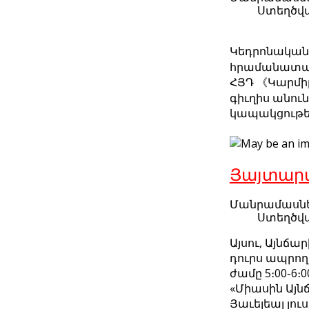
Ստեղծվա
Կեդրոնական 
հրամանատարո
ՀՅԴ 《Կարմիր
գիւղիս անու
կապակցութե
Յայտարա
Մանրամասն
Ստեղծվա
Այսու, Այնճ
դուրս ապրող 
ժամը 5։00֊6։
«Միասին Այն
Յաւելեալ լո