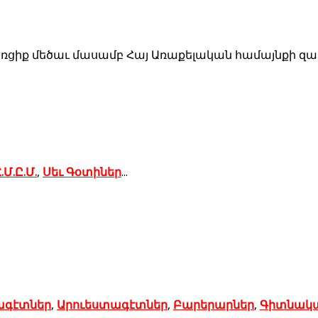
ռցիք մեծաւ մասամբ Հայ Առաքելական համայնքի զաւա
.Մ.Ը.Մ.
,
Սեւ Գօտիներ
...
ագէտներ
,
Արուեստագէտներ
,
Բարերարներ
,
Գիտնակ