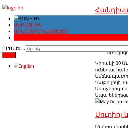
Հանդիսա
Հանգուց
Պետրոս 
ՄԵՐ ՄԱՍԻՆ
ԱՌՆՉԱԿԻՑ ԿԱՅՔԷՋԵՐ
Հայոց
ԼՈՒՐԵՐՈՒ ԱՐԽԻՎ
Մանրամասն
ՈՐՈՆԵԼ …
Ստեղծվա
FIND
Կիրակի 30 Մ
ունեցաւ հան
Ամենապատիւ 
Կաթողիկէ հա
Առաջնորդ Հա
Ապա եկեղեցւ
Սուրիոյ
Մանրամասն