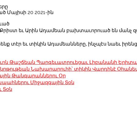
երը
ծ Մայիսի 20 2021-ին
ւած
ն Քրիստ եւ Արին Ադամեան բախտաւորուած են մանչ զա
րենք տէր եւ տիկին Ադամեանները, ինչպէս նաեւ իրե
եւոն Թաշճեան Պարգեւատրուեցաւ Լիբանանի Երիտա
րթութեան Նախարարուհի՝ տիկին Վարդինէ Օհանեա
յին Թանգարաններու Օր
պահներու Միջազգային Տօն
ւ Տօն