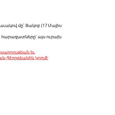
ւակով մը՝ Յակոբ (17 Մայիս
նց հարազատները՝ այս ուրախ
սարդութեան եւ
ն-Գէորգեանին Կողմէ