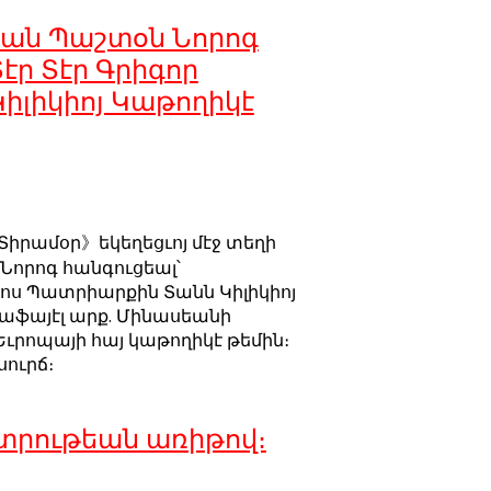
եան Պաշտօն Նորոգ
էր Տէր Գրիգոր
իլիկիոյ Կաթողիկէ
Տիրամօր》եկեղեցւոյ մէջ տեղի
որոգ հանգուցեալ՝
կոս Պատրիարքին Տանն Կիլիկիոյ
աֆայէլ արք. Մինասեանի
ւրոպայի հայ կաթողիկէ թեմին։
ուրճ։
տրութեան առիթով։